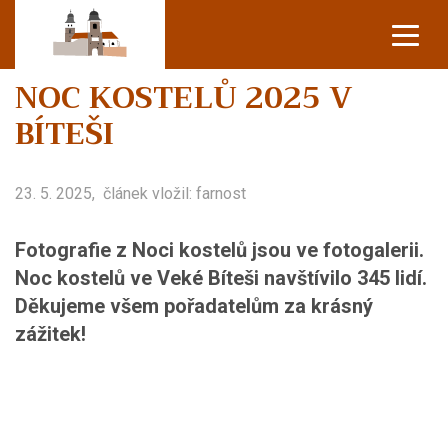
NOC KOSTELŮ 2025 V
OHLÁŠKY
BÍTEŠI
PROGRAM TÝDNE
FARNÍ AKCE
23. 5. 2025,
článek vložil: farnost
PROGRAM ROKU
Fotografie z Noci kostelů jsou ve fotogalerii.
FOTOGALERIE
Noc kostelů ve Veké Bíteši navštívilo 345 lidí.
Děkujeme všem pořadatelům za krásný
O FARNOSTI
zážitek!
KONTAKTY