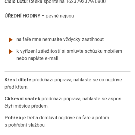
Číslo účtu:
Česká spořitelna 1623792379/0800
ÚŘEDNÍ HODINY
– pevné nejsou
na faře mne nemusíte vždycky zastihnout
k vyřízení záležitostí si smluvte schůzku mobilem
nebo napište e-mail
Křest dítěte
předchází příprava, nahlaste se co nejdříve
před křtem.
Církevní sňatek
předchází příprava, nahlaste se aspoň
čtyři měsíce předem.
Pohřeb
je třeba domluvit nejdříve na faře a potom
s pohřební službou.