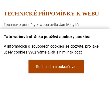
TECHNICKÉ PŘIPOMÍNKY K WEBU
Technické podněty k webu uvítá Jan Matyáš
(jan_matyas@seznam.cz).
Tato webová stránka používá soubory cookies
V
informacích o souborech cookies
se dozvíte, pro jaké
účely cookies využíváme a jak s nimi nakládat.
Souhlasím a pokračovat
Římskokatolická farnost Velká Bíteš © 2023
šéfredaktor: P. Milan Vavro |
Kontakty