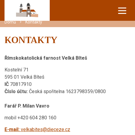
Domů
Kontakty
OHLÁŠKY
KONTAKTY
PROGRAM TÝDNE
FARNÍ AKCE
Římskokatolická farnost Velká Bíteš
PROGRAM ROKU
Kostelní 71
FOTOGALERIE
595 01 Velká Bíteš
IČ
70817910
Číslo účtu:
Česká spořitelna 1623798359/0800
O FARNOSTI
Farář P. Milan Vavro
KONTAKTY
mobil +420 604 280 160
E-mail:
velkabites@dieceze.cz